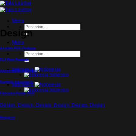
Skip
to
content
Menu
Pencarian
Design
untuk:
Menu
Another Print Package
Pencarian
untuk:
FL3 Print Package
Indonesia
Awesome Pencil Poster
Indonesia
Portfolio typography
Indonesia
Indonesia
Flatsome Poster Print
Design, Design, Design, Design, Design, Design
Magazine