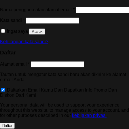
Wajib
Nama pengguna atau alamat email
*
Wajib
Kata sandi
*
Ingat saya
Masuk
Kehilangan kata sandi?
Daftar
Wajib
Alamat email
*
Tautan untuk mengatur kata sandi baru akan dikirim ke alamat
e-mail Anda.
Daftarkan Email Kamu Dan Dapatkan Info Promo Dan
Diskon Dari Kami
Your personal data will be used to support your experience
throughout this website, to manage access to your account, and
for other purposes described in our
kebijakan privasi
.
Daftar