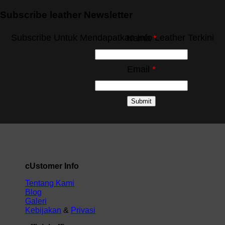
Subscribe leather Newsletter
Subscribe Untuk Mendapatkan Info Leather Terkini
Nama
*
Email
*
cUstomer Info
Tentang Kami
Blog
Galeri
Kebijakan
&
Privasi