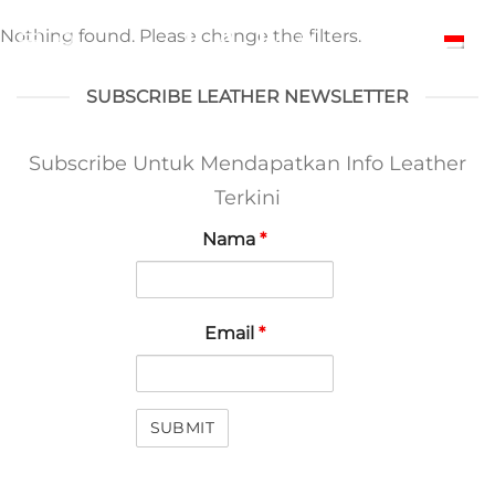
Skip
Nothing found. Please change the filters.
to
Indonesia
content
SUBSCRIBE LEATHER NEWSLETTER
Subscribe Untuk Mendapatkan Info Leather
Terkini
Nama
*
Email
*