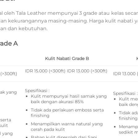
ual oleh Tala Leather mempunyai 3 grade atau kelas secara 
an kekurangannya masing-masing. Harga kulit nabati 
ihan dan kebutuhan.
rade A
Kulit Nabati Grade B
IDR 15.000 (<300ft) IDR 13.000 (>300ft)
0 (>300ft)
IDR 13.000 
Spesifikasi :
mak yang
Spesifikasi :
Kulit mempunyai hasil samak yang
Kulit me
baik dengan akurasi 85%
baik den
Tidak ada perlakuan emboss serta
Tidak ad
finishing
finishing
serta
Menampilkan warna natural yang
ulit
Menampil
cerah pada kulit
sedikit 
l yang
Bahan kulit diperoleh dari Sapi