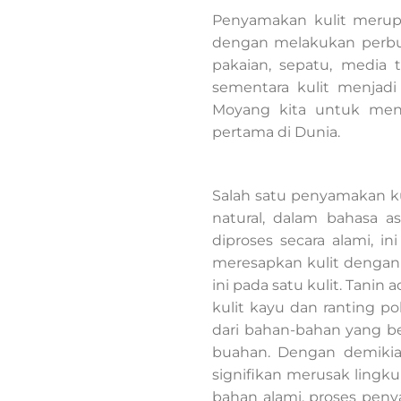
Penyamakan kulit merupa
dengan melakukan perbu
pakaian, sepatu, media 
sementara kulit menjadi
Moyang kita untuk meng
pertama di Dunia.
Salah satu penyamakan ku
natural, dalam bahasa a
diproses secara alami, i
meresapkan kulit dengan 
ini pada satu kulit. Tani
kulit kayu dan ranting p
dari bahan-bahan yang ber
buahan. Dengan demikian
signifikan merusak lingk
bahan alami, proses peny