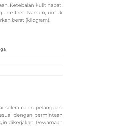
aan. Ketebalan kulit nabati
quare feet. Namun, untuk
kan berat (kilogram).
rga
i selera calon pelanggan.
 sesuai dengan permintaan
gin dikerjakan. Pewarnaan