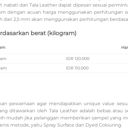
t nabati dari Tala Leather dapat dipesan sesuai permint
 mm dengan acuan harga menggunakan perhitungan s
bih dari 2,5 mm akan menggunakan perhitungan berdasar
erdasarkan berat (kilogram)
tem
Ha
gram
IDR 120.000
gram
IDR 110.000
ukan pewarnaan agar mendapatkan unique value sesua
ang ditawarkan oleh Tala Leather adalah bebas atau
bih mudah jika pelanggan memberikan sampel yang in
jenis metode, yaitu Spray Surface dan Dyed Colouring.