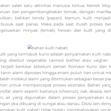
kan salah satu aktivitas manusia tertua. Nenek Moy
ruan dan pengembangbiakan ternak, dengan manfaa
tulisan, bahkan tenda (papan). Namun, kulit menjad
 busuk saat panas. Maka pada saat itulah proses ber
eluarkan minyak (lemak) hewan dari kulit yang di
lit yang termasuk kuno adalah penyamakan kulit nabati
sing disebut vegetable tanned leather atau vegtan.
ni terjadi berkisar sebelum zaman Romawi Kuno dan 
tanin alami diproses hingga enam puluh hari untuk m
n adalah molekul alami yang ditemukan sebagian besar pa
ohon untuk mempercepat proses ekstraksi. Bahan yan
sifat alami seperti kastanya (chesnut), oak, akasia, r
, air yang digunakan dalam proses penyamakan kulit
ungan jika dibuang di sungai atau danau. Disisi lain 
amakan kulit nabati tidak terlalu membahayakan secara