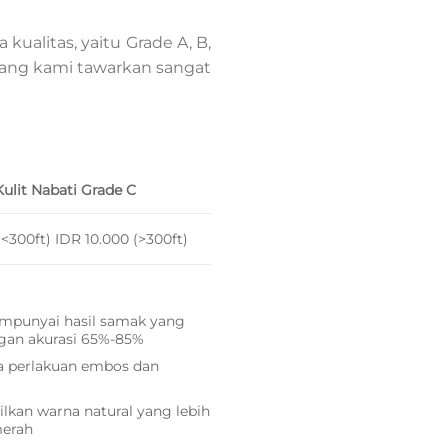
kualitas, yaitu Grade A, B,
yang kami tawarkan sangat
Kulit Nabati Grade C
(<300ft) IDR 10.000 (>300ft)
mpunyai hasil samak yang
gan akurasi 65%-85%
a perlakuan embos dan
kan warna natural yang lebih
merah