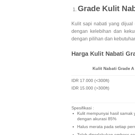
Grade Kulit Nab
Kulit sapi nabati yang dijua
dengan kelebihan dan kekur
dengan pilihan dan kebutuha
Harga Kulit Nabati Gr
Kulit Nabati Grade A
IDR 17.000 (<300ft)
IDR 15.000 (>300ft)
Spesifikasi :
Kulit mempunyai hasil samak 
dengan akurasi 85%
Halus merata pada setiap pe
Telah diperlakukan emboss se