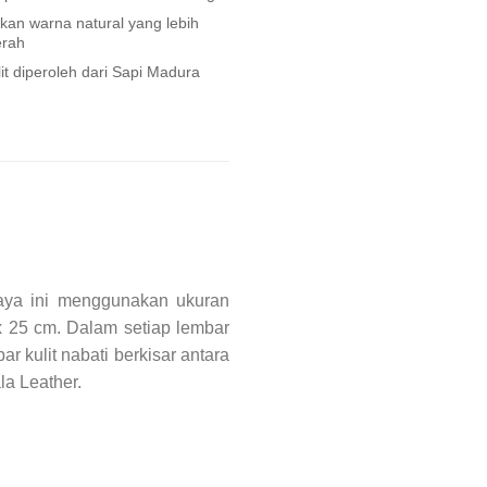
an warna natural yang lebih
erah
it diperoleh dari Sapi Madura
baya ini menggunakan ukuran
5 x 25 cm. Dalam setiap lembar
r kulit nabati berkisar antara
la Leather.