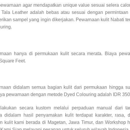
n pewarnaan agar mendapatkan unique value sesuai selera calo
h Tala Leather adalah bebas atau sesuai dengan permintaan 
kan sampel yang ingin dikerjakan. Pewarnaan kulit Nabati ter
uring.
arnaan hanya di permukaan kulit secara merata. Biaya pe
Square Feet.
rnaan didalam semua bagian kulit dari permukaan hingga su
aya pewarnaan dengan metode Dyed Colouring adalah IDR 350
ilakukan secara kustom melalui perpaduan manual dari t
 didalam hasil penyamakan kulit terdapat karakter, rasa,
 kulit kami berada di Magetan, Jawa Timur, dan Workshop han
 Kami Siap melayani pesanan untuk seluruh wilayah Indonesia.