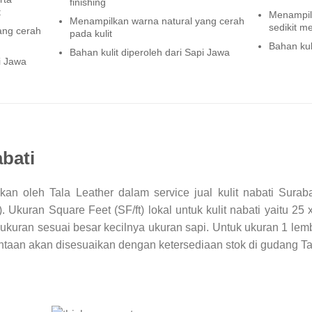
finishing
t
Menampilk
Menampilkan warna natural yang cerah
sedikit m
ang cerah
pada kulit
Bahan kul
Bahan kulit diperoleh dari Sapi Jawa
i Jawa
bati
kan oleh Tala Leather dalam service jual kulit nabati Sura
. Ukuran Square Feet (SF/ft) lokal untuk kulit nabati yaitu 2
 ukuran sesuai besar kecilnya ukuran sapi. Untuk ukuran 1 lemba
mintaan akan disesuaikan dengan ketersediaan stok di gudang Ta