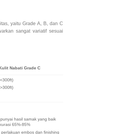
itas, yaitu Grade A, B, dan C
rkan sangat variatif sesuai
Kulit Nabati Grade C
<300ft)
>300ft)
punyai hasil samak yang baik
kurasi 65%-85%
 perlakuan embos dan finishing