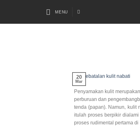
Skip
to
MENU
content
20
Mar
Penyamakan kulit merupakan 
perburuan dan pengembangbia
tenda (papan). Namun, kulit
itulah proses berpikir diala
proses rudimental pertama di