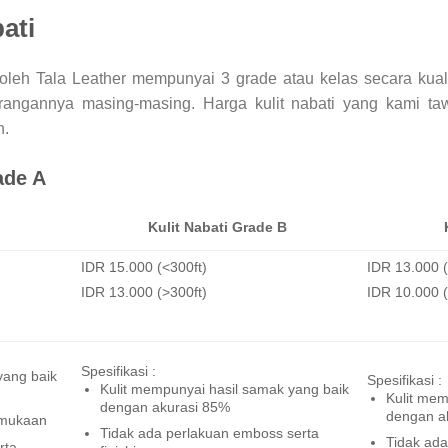
ati
l oleh Tala Leather mempunyai 3 grade atau kelas secara kual
angannya masing-masing. Harga kulit nabati yang kami tawa
n.
ade A
Kulit Nabati Grade B
IDR 15.000 (<300ft)
IDR 13.000 (
IDR 13.000 (>300ft)
IDR 10.000 (
Spesifikasi :
yang baik
Spesifikasi :
Kulit mempunyai hasil samak yang baik
Kulit mem
dengan akurasi 85%
dengan a
rmukaan
Tidak ada perlakuan emboss serta
Tidak ada
rta