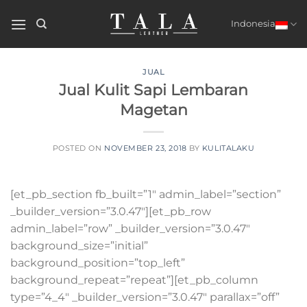
Skip
to
Indonesia
content
JUAL
Jual Kulit Sapi Lembaran
Magetan
POSTED ON
NOVEMBER 23, 2018
BY
KULITALAKU
[et_pb_section fb_built=”1″ admin_label=”section”
_builder_version=”3.0.47″][et_pb_row
admin_label=”row” _builder_version=”3.0.47″
background_size=”initial”
background_position=”top_left”
background_repeat=”repeat”][et_pb_column
type=”4_4″ _builder_version=”3.0.47″ parallax=”off”