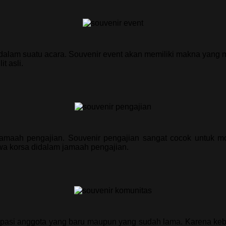
alam suatu acara. Souvenir event akan memiliki makna yang me
t asli.
amaah pengajian. Souvenir pengajian sangat cocok untuk mo
wa korsa didalam jamaah pengajian.
tisipasi anggota yang baru maupun yang sudah lama. Karena k