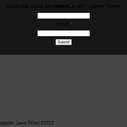
Subscribe Untuk Mendapatkan Info Leather Terkini
Nama
*
Email
*
agetan, Jawa Timur, 63313