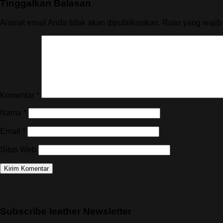
Tinggalkan Balasan
Alamat email Anda tidak akan dipublikasikan.
Ruas yang wajib
Komentar
*
Nama
*
Email
*
Situs Web
Subscribe leather Newsletter