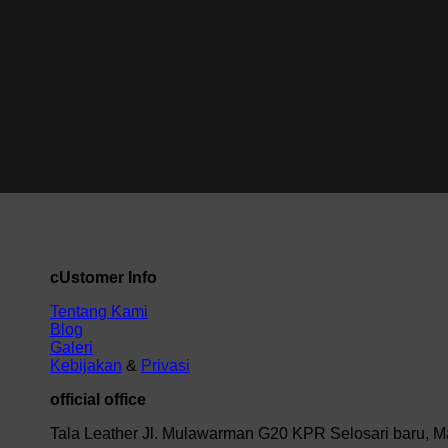
cUstomer Info
Tentang Kami
Blog
Galeri
Kebijakan
&
Privasi
official office
Tala Leather Jl. Mulawarman G20 KPR Selosari baru, M