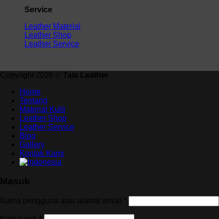
Service
Leather Material
Leather Shop
Leather Service
Copyright 2026 ©
Tala Leather
Home
Tentang
Material Kulit
Leather Shop
Leather Service
Blog
Gallery
Kontak Kami
Masuk
Wajib
Nama pengguna atau alamat email
*
Wajib
Kata sandi
*