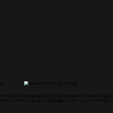
kulit asli berkualitas yang anda inginkan. Silahkan jangan
untuk souvenir yang akan digunakan dalam acara berharga an