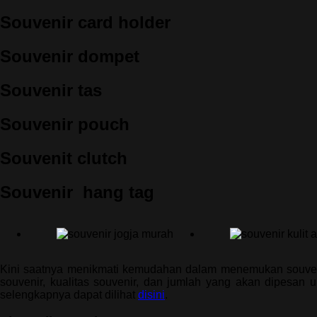
Souvenir card holder
Souvenir dompet
Souvenir tas
Souvenir pouch
Souvenit clutch
Souvenir hang tag
Kini saatnya menikmati kemudahan dalam menemukan souvenir 
souvenir, kualitas souvenir, dan jumlah yang akan dipesan 
selengkapnya dapat dilihat
disini
.