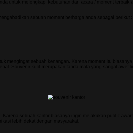
da untuk melengkapi kebutuhan dari acara / moment terbaik an
 mengabadikan sebuah moment berharga anda sebagai berikut :
ntuk mengingat sebuah kenangan. Karena moment itu biasanya 
tepat. Souvenir kulit merupakan tanda mata yang sangat awet l
. Karena sebuah kantor biasanya ingin melakukan public awa
nikasi lebih dekat dengan masyarakat.