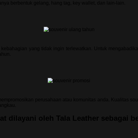
ya berbentuk gelang, hang tag, key wallet, dan lain-lain.
kebahagian yang tidak ingin terlewatkan. Untuk mengabadika
ahun.
 mempromosikan perusahaan atau komunitas anda. Kualitas so
jangkau.
at dilayani oleh Tala Leather sebagai be