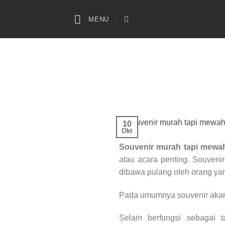
Skip
to
MENU
content
10
Okt
Souvenir murah tapi mewa
atau acara penting. Souven
dibawa pulang oleh orang ya
Pada umumnya souvenir akan 
Selain berfungsi sebagai 