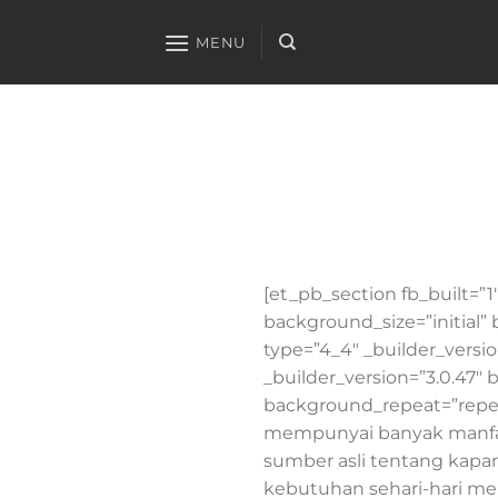
Skip
to
MENU
content
[et_pb_section fb_built=”1
background_size=”initial
type=”4_4″ _builder_versio
_builder_version=”3.0.47″ 
background_repeat=”repeat
mempunyai banyak manfaa
sumber asli tentang kap
kebutuhan sehari-hari mer