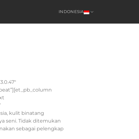
INDONESIA
3.0.47″
epeat”][et_pb_column
xt
”
ia, kulit binatang
a seni. Tidak ditemukan
unakan sebagai pelengkap