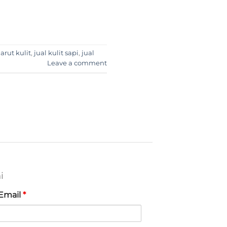
garut kulit
,
jual kulit sapi
,
jual
Leave a comment
i
Email
*