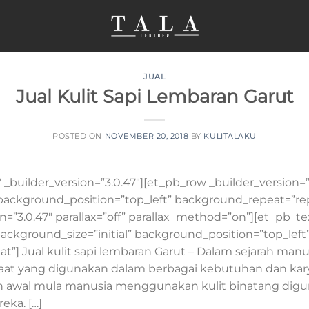
JUAL
Jual Kulit Sapi Lembaran Garut
POSTED ON
NOVEMBER 20, 2018
BY
KULITALAKU
″ _builder_version=”3.0.47″][et_pb_row _builder_version=”
” background_position=”top_left” background_repeat=”r
n=”3.0.47″ parallax=”off” parallax_method=”on”][et_pb_te
background_size=”initial” background_position=”top_left
”] Jual kulit sapi lembaran Garut – Dalam sejarah manus
t yang digunakan dalam berbagai kebutuhan dan kary
an awal mula manusia menggunakan kulit binatang dig
eka. […]