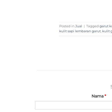
Posted in
Jual
|
Tagged
garut k
kulit sapi lembaran garut
,
kulit 
Nama
*