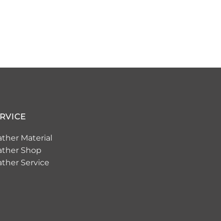
RVICE
ather Material
ather Shop
ather Service