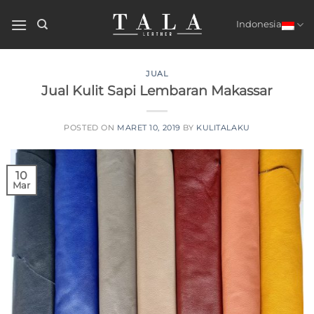
Skip
to
Indonesia
content
JUAL
Jual Kulit Sapi Lembaran Makassar
POSTED ON
MARET 10, 2019
BY
KULITALAKU
10
Mar