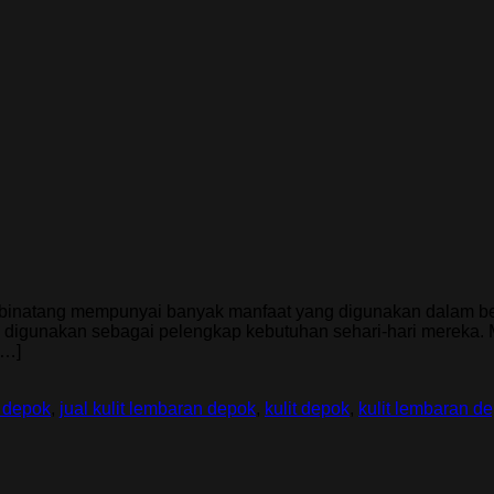
it binatang mempunyai banyak manfaat yang digunakan dalam be
digunakan sebagai pelengkap kebutuhan sehari-hari mereka. M
[…]
t depok
,
jual kulit lembaran depok
,
kulit depok
,
kulit lembaran d