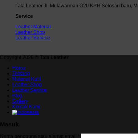
Tala Leather Jl. Mulawarman G20 KPR Selosari baru, M
Service
Leather Material
Leather Shop
Leather Service
Copyright 2026 ©
Tala Leather
Home
Tentang
Material Kulit
Leather Shop
Leather Service
Blog
Gallery
Kontak Kami
Masuk
Wajib
Nama pengguna atau alamat email
*