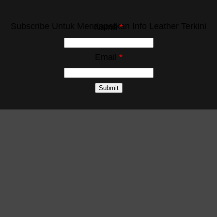
Subscribe Untuk Mendapatkan Info Leather Terkini
Nama
*
Email
*