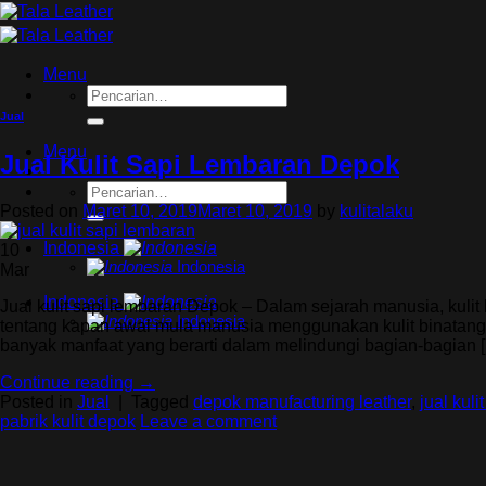
Skip
to
content
Menu
Pencarian
untuk:
Jual
Menu
Jual Kulit Sapi Lembaran Depok
Pencarian
untuk:
Posted on
Maret 10, 2019
Maret 10, 2019
by
kulitalaku
Indonesia
10
Indonesia
Mar
Indonesia
Jual kulit sapi lembaran Depok – Dalam sejarah manusia, kul
Indonesia
tentang kapan awal mula manusia menggunakan kulit binatang 
banyak manfaat yang berarti dalam melindungi bagian-bagian 
Continue reading
→
Posted in
Jual
|
Tagged
depok manufacturing leather
,
jual kuli
pabrik kulit depok
Leave a comment