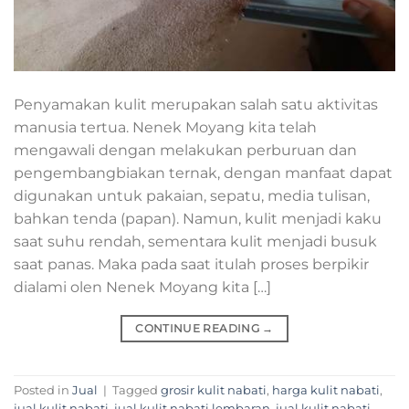
Penyamakan kulit merupakan salah satu aktivitas
manusia tertua. Nenek Moyang kita telah
mengawali dengan melakukan perburuan dan
pengembangbiakan ternak, dengan manfaat dapat
digunakan untuk pakaian, sepatu, media tulisan,
bahkan tenda (papan). Namun, kulit menjadi kaku
saat suhu rendah, sementara kulit menjadi busuk
saat panas. Maka pada saat itulah proses berpikir
dialami olen Nenek Moyang kita […]
CONTINUE READING
→
Posted in
Jual
|
Tagged
grosir kulit nabati
,
harga kulit nabati
,
jual kulit nabati
,
jual kulit nabati lembaran
,
jual kulit nabati