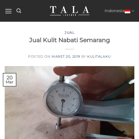
Skip
to
Indonesia
content
JUAL
Jual Kulit Nabati Semarang
POSTED ON
MARET 20, 2019
BY
KULITALAKU
20
Mar