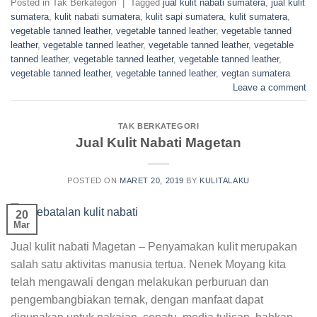
Posted in Tak Berkategori
|
Tagged
jual kulit nabati sumatera
,
jual kulit
sumatera
,
kulit nabati sumatera
,
kulit sapi sumatera
,
kulit sumatera
,
vegetable tanned leather
,
vegetable tanned leather
,
vegetable tanned
leather
,
vegetable tanned leather
,
vegetable tanned leather
,
vegetable
tanned leather
,
vegetable tanned leather
,
vegetable tanned leather
,
vegetable tanned leather
,
vegetable tanned leather
,
vegtan sumatera
Leave a comment
TAK BERKATEGORI
Jual Kulit Nabati Magetan
POSTED ON
MARET 20, 2019
BY
KULITALAKU
20
Mar
Jual kulit nabati Magetan – Penyamakan kulit merupakan
salah satu aktivitas manusia tertua. Nenek Moyang kita
telah mengawali dengan melakukan perburuan dan
pengembangbiakan ternak, dengan manfaat dapat