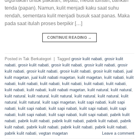
digunakan untuk pakaian, sepatu, media tulisan, bahkan
tenda (papan). Namun, kulit menjadi kaku saat suhu
rendah, sementara kulit menjadi busuk saat panas. Maka
pada saat itulah proses berpikir […]
CONTINUE READING
→
Posted in Tak Berkategori
|
Tagged
grosir kulit nabati
,
grosir kulit
nabati
,
grosir kulit nabati
,
grosir kulit nabati
,
grosir kulit nabati
,
grosir
kulit nabati
,
grosir kulit nabati
,
grosir kulit nabati
,
grosir kulit nabati
,
jual
kulit magetan
,
jual kulit nabati magetan
,
kulit magetan
,
kulit nabati
,
kulit
nabati
,
kulit nabati
,
kulit nabati
,
kulit nabati
,
kulit nabati
,
kulit nabati
,
kulit nabati
,
kulit nabati
,
kulit nabati magetan
,
kulit natural
,
kulit natural
,
kulit natural
,
kulit natural
,
kulit natural
,
kulit natural
,
kulit natural
,
kulit
natural
,
kulit natural
,
kulit sapi magetan
,
kulit sapi nabati
,
kulit sapi
nabati
,
kulit sapi nabati
,
kulit sapi nabati
,
kulit sapi nabati
,
kulit sapi
nabati
,
kulit sapi nabati
,
kulit sapi nabati
,
kulit sapi nabati
,
pabrik kulit
nabati
,
pabrik kulit nabati
,
pabrik kulit nabati
,
pabrik kulit nabati
,
pabrik
kulit nabati
,
pabrik kulit nabati
,
pabrik kulit nabati
,
pabrik kulit nabati
,
pabrik kulit nabati
,
vegtan magetan
Leave a comment