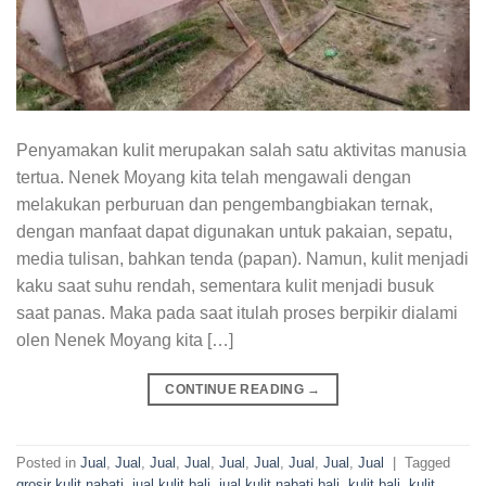
Penyamakan kulit merupakan salah satu aktivitas manusia
tertua. Nenek Moyang kita telah mengawali dengan
melakukan perburuan dan pengembangbiakan ternak,
dengan manfaat dapat digunakan untuk pakaian, sepatu,
media tulisan, bahkan tenda (papan). Namun, kulit menjadi
kaku saat suhu rendah, sementara kulit menjadi busuk
saat panas. Maka pada saat itulah proses berpikir dialami
olen Nenek Moyang kita […]
CONTINUE READING
→
Posted in
Jual
,
Jual
,
Jual
,
Jual
,
Jual
,
Jual
,
Jual
,
Jual
,
Jual
|
Tagged
grosir kulit nabati
,
jual kulit bali
,
jual kulit nabati bali
,
kulit bali
,
kulit