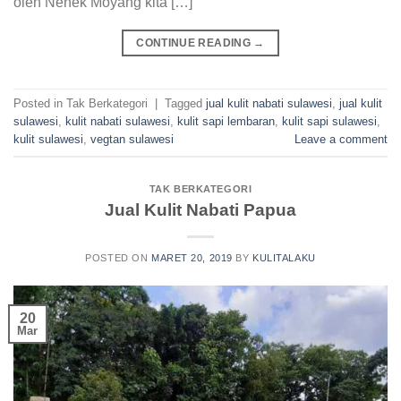
olen Nenek Moyang kita […]
CONTINUE READING
→
Posted in Tak Berkategori
|
Tagged
jual kulit nabati sulawesi
,
jual kulit
sulawesi
,
kulit nabati sulawesi
,
kulit sapi lembaran
,
kulit sapi sulawesi
,
kulit sulawesi
,
vegtan sulawesi
Leave a comment
TAK BERKATEGORI
Jual Kulit Nabati Papua
POSTED ON
MARET 20, 2019
BY
KULITALAKU
20
Mar