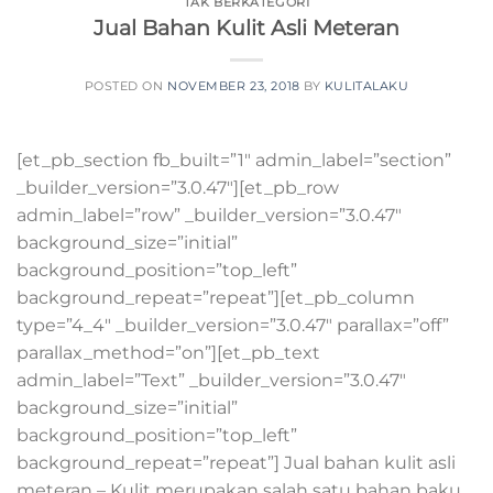
TAK BERKATEGORI
Jual Bahan Kulit Asli Meteran
POSTED ON
NOVEMBER 23, 2018
BY
KULITALAKU
[et_pb_section fb_built=”1″ admin_label=”section”
_builder_version=”3.0.47″][et_pb_row
admin_label=”row” _builder_version=”3.0.47″
background_size=”initial”
background_position=”top_left”
background_repeat=”repeat”][et_pb_column
type=”4_4″ _builder_version=”3.0.47″ parallax=”off”
parallax_method=”on”][et_pb_text
admin_label=”Text” _builder_version=”3.0.47″
background_size=”initial”
background_position=”top_left”
background_repeat=”repeat”] Jual bahan kulit asli
meteran – Kulit merupakan salah satu bahan baku