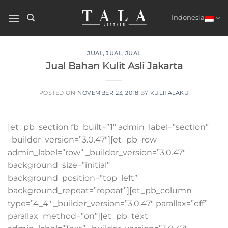
Skip
to
Indonesia
content
JUAL
,
JUAL
,
JUAL
Jual Bahan Kulit Asli Jakarta
POSTED ON
NOVEMBER 23, 2018
BY
KULITALAKU
[et_pb_section fb_built=”1″ admin_label=”section”
_builder_version=”3.0.47″][et_pb_row
admin_label=”row” _builder_version=”3.0.47″
background_size=”initial”
background_position=”top_left”
background_repeat=”repeat”][et_pb_column
type=”4_4″ _builder_version=”3.0.47″ parallax=”off”
parallax_method=”on”][et_pb_text