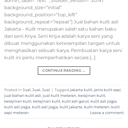
admin_label=”Text” _builder_version=”3.0.47″
background_size=”initial”
background_position=”top_left”
background_repeat=”repeat”] Jual bahan kulit asli
Jakarta – Kulit merupakan salah satu bahan baku
dari seni Kriya. Seni Kriya adalah karya seni yang
dibuat menggunakan keterampilan tangan untuk
menghasilkan sebuah karya. Pembuatan karya seni
kulit ini perlu memperhatikan secara […]
CONTINUE READING
→
Posted in
Jual
,
Jual
,
Jual
|
Tagged
jakarta kulit
,
jenis kulit sapi
,
jual bahan kulit asli
,
jual kulit meteran
,
kerajinan kulit
,
kerajinan kulit
,
kerajinan kulit
,
kulit asli garut
,
kulit asli jogja
,
kulit asli jogja
,
kulit asli jogja
,
kulit jakarta
,
kulit meteran
,
kulit
sapi meteran
Leave a comment