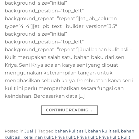
background_size=”initial”
background_position=”top_left”
background_repeat=”repeat”][et_pb_column
type=”4_4″][et_pb_text _builder_version=”3.5″
background_size=”initial”
background_position=”top_left”
background_repeat=”repeat”] Jual bahan kulit asli –
Kulit merupakan salah satu bahan baku dari seni
Kriya. Seni Kriya adalah karya seni yang dibuat
menggunakan keterampilan tangan untuk
menghasilkan sebuah karya. Pembuatan karya seni
kulit ini perlu memperhatikan secara fungsi dan
keindahan. Berdasarkan data […]
CONTINUE READING
→
Posted in
Jual
|
Tagged
bahan kulit asli
,
bahan kulit asli
,
bahan
kulit asli
,
kerajinan kulit
,
kriya kulit
,
kriya kulit
,
kriya kulit
,
kulit