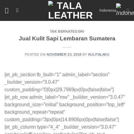
Skip
Indonesia
to
content
TAK BERKATEGORI
Jual Kulit Sapi Lembaran Sumatera
POSTED ON
NOVEMBER 23, 2018
BY
KULITALAKU
[et_pb_section fb_built=”1″ admin_label=”section”
_builder_version=”3.0.47″
custom_padding=”0|0px|29.7969px|0px|false|false”]
[et_pb_row admin_label=”row” _builder_version=”3.0.47″
background_size=”initial” background_position=”top_left”
background_repeat=”repeat”
custom_padding=”3px|0px|14.8906px|0px|false|false”]
[et_pb_column type=”4_4″ _builder_version=”3.0.47″