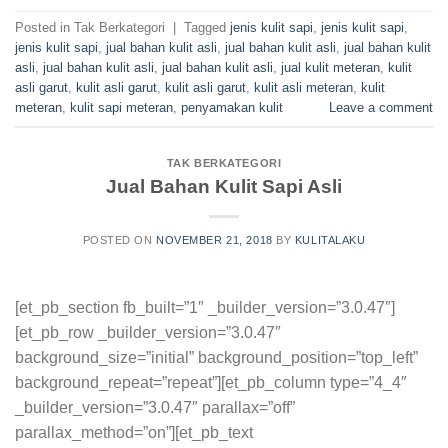
Posted in Tak Berkategori
|
Tagged
jenis kulit sapi
,
jenis kulit sapi
,
jenis kulit sapi
,
jual bahan kulit asli
,
jual bahan kulit asli
,
jual bahan kulit
asli
,
jual bahan kulit asli
,
jual bahan kulit asli
,
jual kulit meteran
,
kulit
asli garut
,
kulit asli garut
,
kulit asli garut
,
kulit asli meteran
,
kulit
meteran
,
kulit sapi meteran
,
penyamakan kulit
Leave a comment
TAK BERKATEGORI
Jual Bahan Kulit Sapi Asli
POSTED ON
NOVEMBER 21, 2018
BY
KULITALAKU
[et_pb_section fb_built=”1″ _builder_version=”3.0.47″]
[et_pb_row _builder_version=”3.0.47″
background_size=”initial” background_position=”top_left”
background_repeat=”repeat”][et_pb_column type=”4_4″
_builder_version=”3.0.47″ parallax=”off”
parallax_method=”on”][et_pb_text