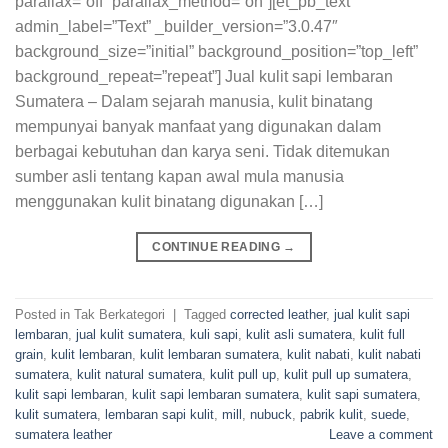
parallax=”off” parallax_method=”on”][et_pb_text
admin_label=”Text” _builder_version=”3.0.47″
background_size=”initial” background_position=”top_left”
background_repeat=”repeat”] Jual kulit sapi lembaran
Sumatera – Dalam sejarah manusia, kulit binatang
mempunyai banyak manfaat yang digunakan dalam
berbagai kebutuhan dan karya seni. Tidak ditemukan
sumber asli tentang kapan awal mula manusia
menggunakan kulit binatang digunakan […]
CONTINUE READING
→
Posted in Tak Berkategori
|
Tagged
corrected leather
,
jual kulit sapi
lembaran
,
jual kulit sumatera
,
kuli sapi
,
kulit asli sumatera
,
kulit full
grain
,
kulit lembaran
,
kulit lembaran sumatera
,
kulit nabati
,
kulit nabati
sumatera
,
kulit natural sumatera
,
kulit pull up
,
kulit pull up sumatera
,
kulit sapi lembaran
,
kulit sapi lembaran sumatera
,
kulit sapi sumatera
,
kulit sumatera
,
lembaran sapi kulit
,
mill
,
nubuck
,
pabrik kulit
,
suede
,
sumatera leather
Leave a comment