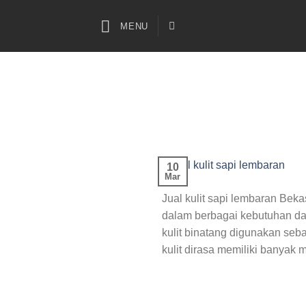
Skip
to
MENU
content
10
Mar
Jual kulit sapi lembaran Bek
dalam berbagai kebutuhan da
kulit binatang digunakan se
kulit dirasa memiliki banyak 