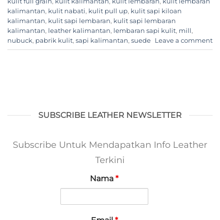
kulit full grain
,
kulit kalimantan
,
kulit lembaran
,
kulit lembaran
kalimantan
,
kulit nabati
,
kulit pull up
,
kulit sapi kiloan
kalimantan
,
kulit sapi lembaran
,
kulit sapi lembaran
kalimantan
,
leather kalimantan
,
lembaran sapi kulit
,
mill
,
nubuck
,
pabrik kulit
,
sapi kalimantan
,
suede
Leave a comment
SUBSCRIBE LEATHER NEWSLETTER
Subscribe Untuk Mendapatkan Info Leather
Terkini
Nama
*