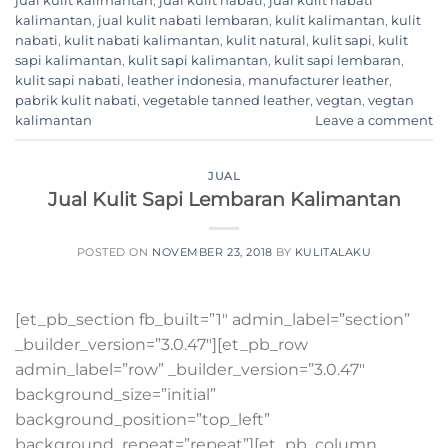
jual kulit kalimantan
,
jual kulit nabati
,
jual kulit nabati
kalimantan
,
jual kulit nabati lembaran
,
kulit kalimantan
,
kulit
nabati
,
kulit nabati kalimantan
,
kulit natural
,
kulit sapi
,
kulit
sapi kalimantan
,
kulit sapi kalimantan
,
kulit sapi lembaran
,
kulit sapi nabati
,
leather indonesia
,
manufacturer leather
,
pabrik kulit nabati
,
vegetable tanned leather
,
vegtan
,
vegtan
kalimantan
Leave a comment
JUAL
Jual Kulit Sapi Lembaran Kalimantan
POSTED ON
NOVEMBER 23, 2018
BY
KULITALAKU
[et_pb_section fb_built=”1″ admin_label=”section”
_builder_version=”3.0.47″][et_pb_row
admin_label=”row” _builder_version=”3.0.47″
background_size=”initial”
background_position=”top_left”
background_repeat=”repeat”][et_pb_column