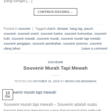
yang sangat […]
CONTINUE READING
→
Posted in
souvenir
|
Tagged
clutch
,
dompet
,
hang tag
,
pouch
,
souvenir
,
souvenir event
,
souvenir kantor
,
souvenir komunitas
,
souvenir
kulit
,
souvenir mewah
,
souvenir murah
,
souvenir murah tapi mewah
,
souvenir pengajian
,
souvenir pernikahan
,
souvenir promosi
,
souvenir
ulang tahun
Leave a comment
SOUVENIR
Souvenir Murah Tapi Mewah
POSTED ON
OKTOBER 10, 2019
BY
ARFAN HELMIDAMARA
10
Okt
Souvenir murah tapi mewah – Souvenir adalah suatu
barang kenang-kenangan yang dapat ingat dari sebuah