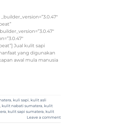
_builder_version=”3.0.47″
peat”
uilder_version=”3.0.47″
on=”3.0.47″
at”] Jual kulit sapi
manfaat yang digunakan
 kapan awal mula manusia
umatera
,
kuli sapi
,
kulit asli
,
kulit nabati sumatera
,
kulit
tera
,
kulit sapi sumatera
,
kulit
Leave a comment