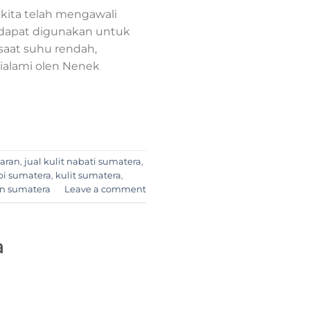
kita telah mengawali
dapat digunakan untuk
saat suhu rendah,
dialami olen Nenek
baran
,
jual kulit nabati sumatera
,
api sumatera
,
kulit sumatera
,
n sumatera
Leave a comment
a