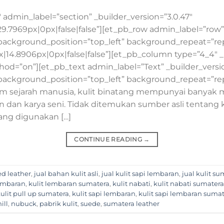
″ admin_label=”section” _builder_version=”3.0.47″
7969px|0px|false|false”][et_pb_row admin_label=”row” 
 background_position=”top_left” background_repeat=”re
4.8906px|0px|false|false”][et_pb_column type=”4_4″ _b
thod=”on”][et_pb_text admin_label=”Text” _builder_versi
 background_position=”top_left” background_repeat=”repe
m sejarah manusia, kulit binatang mempunyai banyak 
 dan karya seni. Tidak ditemukan sumber asli tentang
ang digunakan […]
CONTINUE READING
→
ed leather
,
jual bahan kulit asli
,
jual kulit sapi lembaran
,
jual kulit s
lembaran
,
kulit lembaran sumatera
,
kulit nabati
,
kulit nabati sumatera
ulit pull up sumatera
,
kulit sapi lembaran
,
kulit sapi lembaran suma
ill
,
nubuck
,
pabrik kulit
,
suede
,
sumatera leather