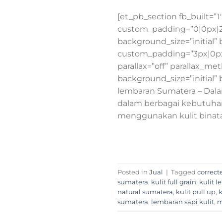
[et_pb_section fb_built=”1
custom_padding=”0|0px|29.
background_size=”initial”
custom_padding=”3px|0px|1
parallax=”off” parallax_me
background_size=”initial”
lembaran Sumatera – Dala
dalam berbagai kebutuhan
menggunakan kulit binat
Posted in
Jual
|
Tagged
correct
sumatera
,
kulit full grain
,
kulit 
natural sumatera
,
kulit pull up
,
k
sumatera
,
lembaran sapi kulit
,
m