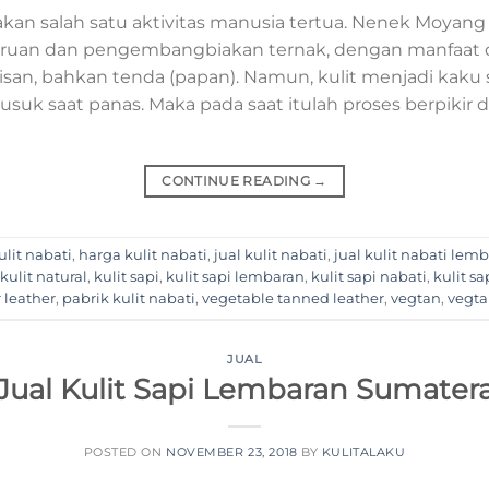
an salah satu aktivitas manusia tertua. Nenek Moyang 
ruan dan pengembangbiakan ternak, dengan manfaat 
lisan, bahkan tenda (papan). Namun, kulit menjadi kaku 
usuk saat panas. Maka pada saat itulah proses berpikir 
CONTINUE READING
→
ulit nabati
,
harga kulit nabati
,
jual kulit nabati
,
jual kulit nabati lem
kulit natural
,
kulit sapi
,
kulit sapi lembaran
,
kulit sapi nabati
,
kulit s
 leather
,
pabrik kulit nabati
,
vegetable tanned leather
,
vegtan
,
vegta
JUAL
Jual Kulit Sapi Lembaran Sumater
POSTED ON
NOVEMBER 23, 2018
BY
KULITALAKU