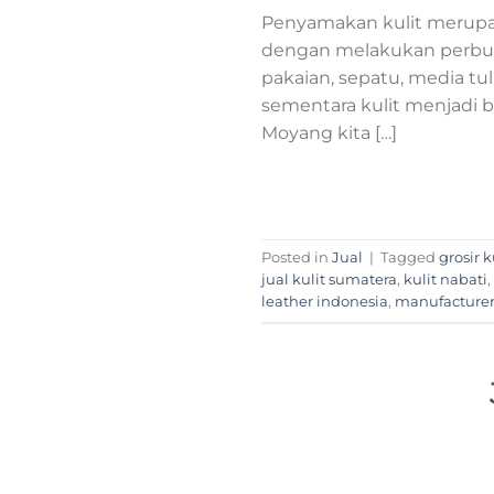
Penyamakan kulit merupak
dengan melakukan perbu
pakaian, sepatu, media tu
sementara kulit menjadi b
Moyang kita […]
Posted in
Jual
|
Tagged
grosir k
jual kulit sumatera
,
kulit nabati
,
leather indonesia
,
manufacturer