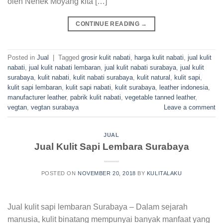
olen Nenek Moyang kita […]
CONTINUE READING
→
Posted in
Jual
|
Tagged
grosir kulit nabati
,
harga kulit nabati
,
jual kulit
nabati
,
jual kulit nabati lembaran
,
jual kulit nabati surabaya
,
jual kulit
surabaya
,
kulit nabati
,
kulit nabati surabaya
,
kulit natural
,
kulit sapi
,
kulit sapi lembaran
,
kulit sapi nabati
,
kulit surabaya
,
leather indonesia
,
manufacturer leather
,
pabrik kulit nabati
,
vegetable tanned leather
,
vegtan
,
vegtan surabaya
Leave a comment
JUAL
Jual Kulit Sapi Lembara Surabaya
POSTED ON
NOVEMBER 20, 2018
BY
KULITALAKU
Jual kulit sapi lembaran Surabaya – Dalam sejarah
manusia, kulit binatang mempunyai banyak manfaat yang