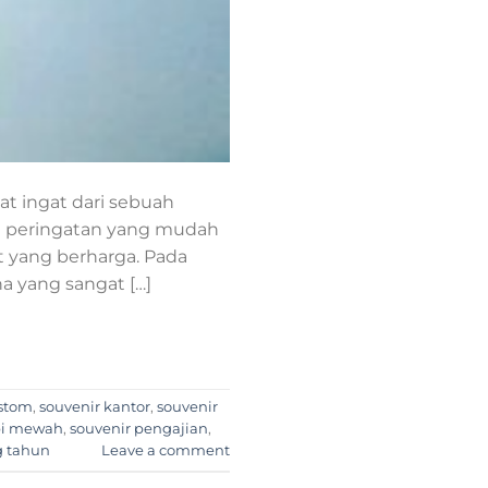
t ingat dari sebuah
da peringatan yang mudah
 yang berharga. Pada
a yang sangat […]
ustom
,
souvenir kantor
,
souvenir
pi mewah
,
souvenir pengajian
,
g tahun
Leave a comment