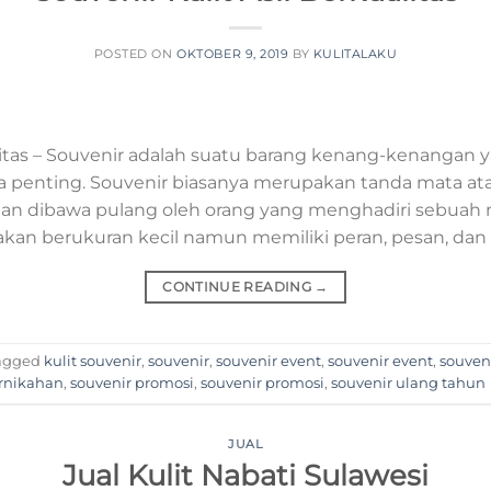
POSTED ON
OKTOBER 9, 2019
BY
KULITALAKU
alitas – Souvenir adalah suatu barang kenang-kenangan y
ra penting. Souvenir biasanya merupakan tanda mata at
an dibawa pulang oleh orang yang menghadiri sebuah
an berukuran kecil namun memiliki peran, pesan, dan
CONTINUE READING
→
agged
kulit souvenir
,
souvenir
,
souvenir event
,
souvenir event
,
souven
ernikahan
,
souvenir promosi
,
souvenir promosi
,
souvenir ulang tahun
JUAL
Jual Kulit Nabati Sulawesi