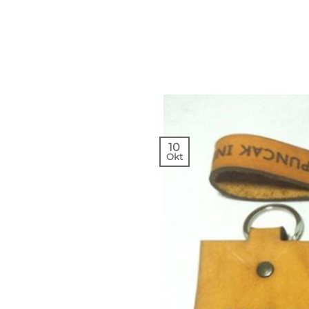
10
Okt