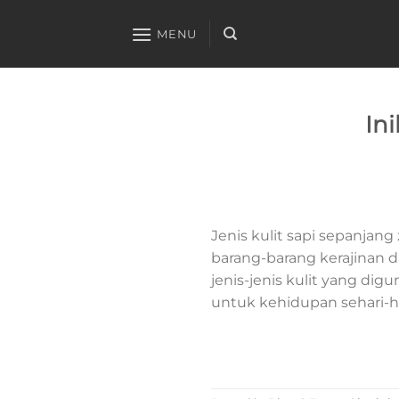
Skip
to
MENU
content
In
Jenis kulit sapi sepanjang
barang-barang kerajinan d
jenis-jenis kulit yang di
untuk kehidupan sehari-har