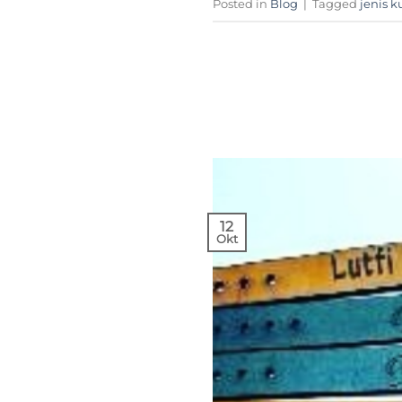
Posted in
Blog
|
Tagged
jenis ku
12
Okt