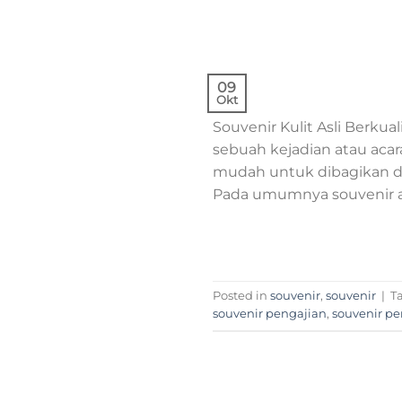
09
Okt
Souvenir Kulit Asli Berku
sebuah kejadian atau aca
mudah untuk dibagikan d
Pada umumnya souvenir ak
Posted in
souvenir
,
souvenir
|
T
souvenir pengajian
,
souvenir p