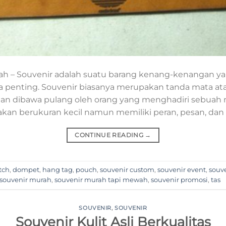
h – Souvenir adalah suatu barang kenang-kenangan yan
ra penting. Souvenir biasanya merupakan tanda mata at
an dibawa pulang oleh orang yang menghadiri sebuah
an berukuran kecil namun memiliki peran, pesan, dan
CONTINUE READING
→
tch
,
dompet
,
hang tag
,
pouch
,
souvenir custom
,
souvenir event
,
souve
souvenir murah
,
souvenir murah tapi mewah
,
souvenir promosi
,
tas
SOUVENIR
,
SOUVENIR
Souvenir Kulit Asli Berkualitas