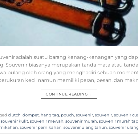
ouvenir adalah suatu barang kenang-kenangan yang dapa
ing. Souvenir biasanya merupakan tanda mata atau tan
awa pulang oleh orang yang menghadiri sebuah moment
rukuran kecil namun memiliki peran, pesan, dan makn
CONTINUE READING
→
ged
clutch
,
dompet
,
hang tag
,
pouch
,
souvenir
,
souvenir
,
souvenir c
,
souvenir kulit
,
souvenir mewah
,
souvenir murah
,
souvenir murah ta
ernikahan
,
souvenir pernikahan
,
souvenir ulang tahun
,
souvenir ulan