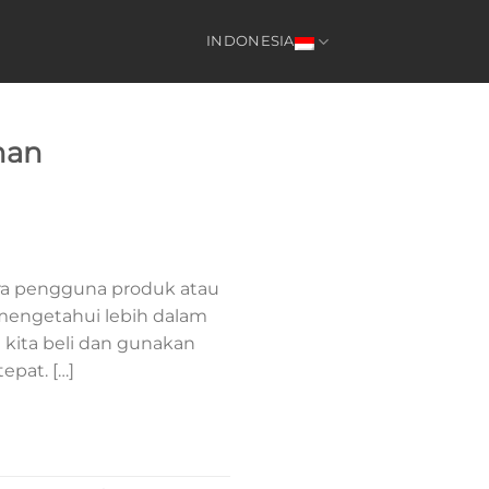
INDONESIA
man
para pengguna produk atau
k mengetahui lebih dalam
 kita beli dan gunakan
epat. […]